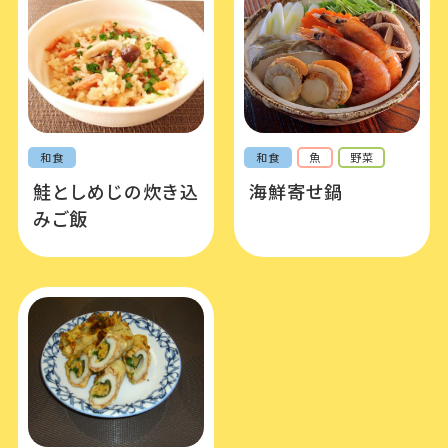
和食
和食
魚
野菜
鮭としめじの炊き込
海鮮寄せ鍋
みご飯