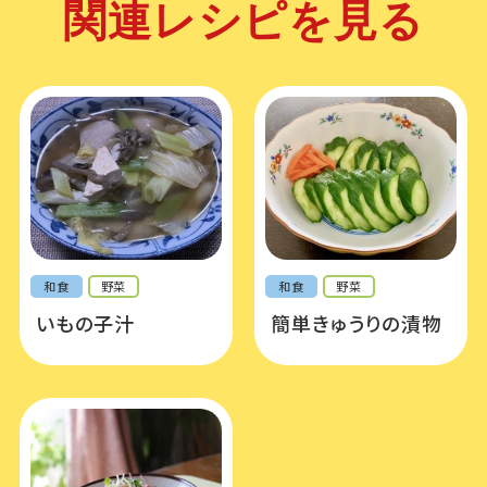
関連レシピを見る
和食
野菜
和食
野菜
いもの子汁
簡単きゅうりの漬物