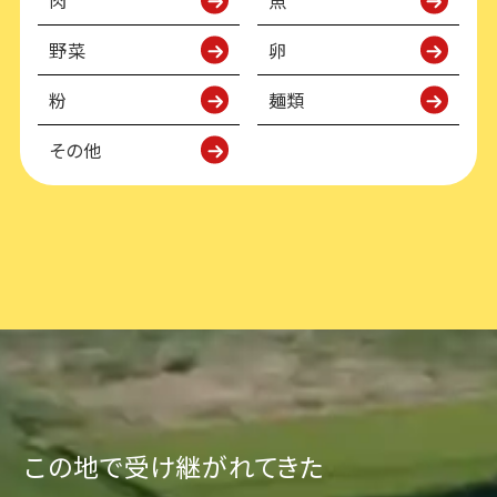
肉
魚
野菜
卵
粉
麺類
その他
この地で受け継がれてきた